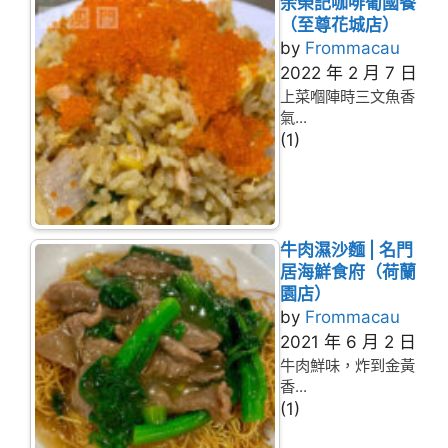
余榮記咖啡葡國餐
（至尊花城店）
by
Frommacau
2022 年 2 月 7 日
上菜嗰陣時三文魚香
氣...
(1)
牛肉濕沙麵 | 名門
居海鮮食府（荷蘭
園店）
by
Frommacau
2021 年 6 月 2 日
牛肉鮮味，炸到金黃
香...
(1)