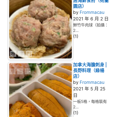
居海鮮食府（荷蘭
園店）
by
Frommacau
2021 年 6 月 2 日
鮮竹牛肉球（拍攝：
2...
(1)
加拿大海膽刺身 |
長野料理（綠楊
店）
by
Frommacau
2021 年 5 月 25
日
一板5格，每格裝有
2...
(1)