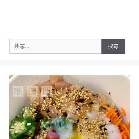
搜
尋
關
鍵
字: