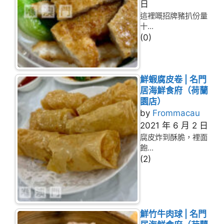
日
這裡嘅招牌豬扒份量
十...
(0)
鮮蝦腐皮卷 | 名門
居海鮮食府（荷蘭
園店）
by
Frommacau
2021 年 6 月 2 日
腐皮炸到酥脆，裡面
飽...
(2)
鮮竹牛肉球 | 名門