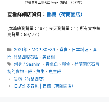
包裝盒蓋上印著店 logo（拍攝：2021年）
查看詳細店資料：
旨椀（荷蘭園店）
(本篇總瀏覽量：167；今天瀏覽量：1；所有文章總
瀏覽量：59,177 )
分
2021年
、
MOP 80~89
、
堂食
、
日本料理
、
澳
類
門-荷蘭園塔石區
、
美食相
標
刺身 / Sashimi
、
吞拿魚
、
糧食
、
荷蘭園塔石旨
籤
椀的食物
、
飯
、
魚生
、
魚生飯
旨椀（荷蘭園店）
日式炸多春魚 | 旨椀（荷蘭園店）