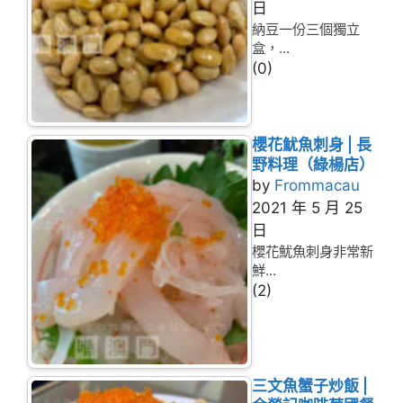
日
納豆一份三個獨立
盒，...
(0)
櫻花魷魚刺身 | 長
野料理（綠楊店）
by
Frommacau
2021 年 5 月 25
日
櫻花魷魚刺身非常新
鮮...
(2)
三文魚蟹子炒飯 |