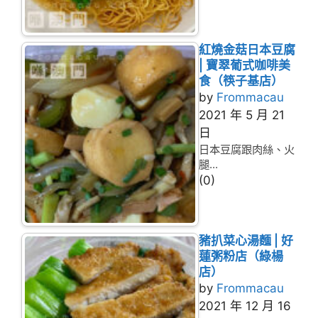
紅燒金菇日本豆腐
| 寶翠葡式咖啡美
食（筷子基店）
by
Frommacau
2021 年 5 月 21
日
日本豆腐跟肉絲、火
腿...
(0)
豬扒菜心湯麵 | 好
蓮粥粉店（綠楊
店）
by
Frommacau
2021 年 12 月 16