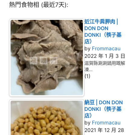
熱門食物相 (最近7天):
近江牛肩胛肉 |
DON DON
DONKI（筷子基
店）
by
Frommacau
2022 年 1 月 3 日
滋賀縣涮涮鍋用嘅解
凍...
(1)
納豆 | DON DON
DONKI（筷子基
店）
by
Frommacau
2021 年 12 月 28