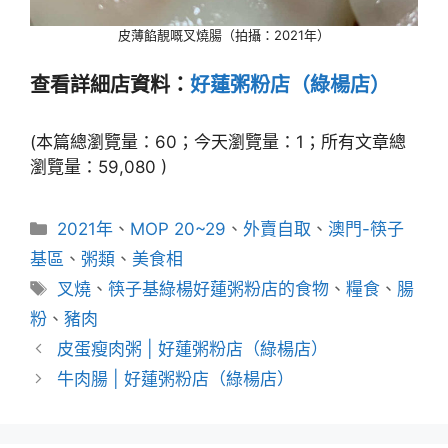
皮薄餡靚嘅叉燒腸（拍攝：2021年）
查看詳細店資料：
好蓮粥粉店（綠楊店）
(本篇總瀏覽量：60；今天瀏覽量：1；所有文章總
瀏覽量：59,080 )
分
2021年
、
MOP 20~29
、
外賣自取
、
澳門-筷子
類
基區
、
粥類
、
美食相
標
叉燒
、
筷子基綠楊好蓮粥粉店的食物
、
糧食
、
腸
籤
粉
、
豬肉
皮蛋瘦肉粥 | 好蓮粥粉店（綠楊店）
牛肉腸 | 好蓮粥粉店（綠楊店）