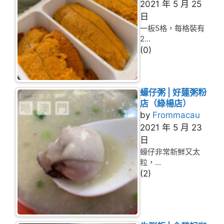
2021 年 5 月 25
日
一板5格，每格裝有
2...
(0)
蠔仔粥 | 好蓮粥粉
店（綠楊店）
by
Frommacau
2021 年 5 月 23
日
蠔仔非常新鮮又太
粒，...
(2)