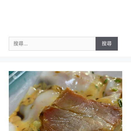
搜
尋
關
鍵
字: