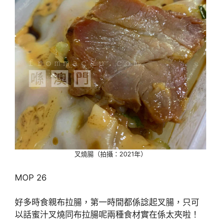
叉燒腸（拍攝：2021年）
MOP 26
好多時食親布拉腸，第一時間都係諗起叉腸，只可
以話蜜汁叉燒同布拉腸呢兩種食材實在係太夾啦！