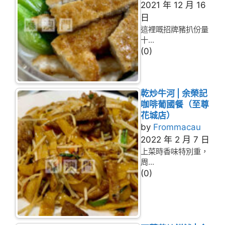
2021 年 12 月 16
日
這裡嘅招牌豬扒份量
十...
(0)
乾炒牛河 | 余榮記
咖啡葡國餐（至尊
花城店）
by
Frommacau
2022 年 2 月 7 日
上菜時香味特別重，
周...
(0)