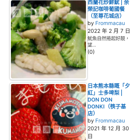
西蘭花炒鮮魷 | 余
榮記咖啡葡國餐
（至尊花城店）
by
Frommacau
2022 年 2 月 7 日
魷魚自然捲起好靚，
望...
(0)
日本熊本縣嘅「夕
紅」士多啤梨 |
DON DON
DONKI（筷子基
店）
by
Frommacau
2021 年 12 月 30
日