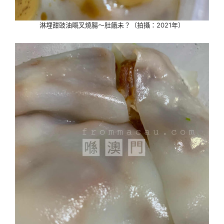
淋埋甜豉油嘅叉燒腸～肚餓未？（拍攝：2021年）