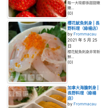
每一大啖都係甜甜嫩
嫩...
(0)
櫻花魷魚刺身 | 長
野料理（綠楊店）
by
Frommacau
2021 年 5 月 25
日
櫻花魷魚刺身非常新
鮮...
(0)
加拿大海膽刺身 |
長野料理（綠楊
店）
by
Frommacau