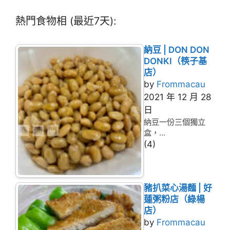
熱門食物相 (最近7天):
納豆 | DON DON
DONKI（筷子基
店）
by
Frommacau
2021 年 12 月 28
日
納豆一份三個獨立
盒，...
(4)
豬扒菜心湯麵 | 好
蓮粥粉店（綠楊
店）
by
Frommacau