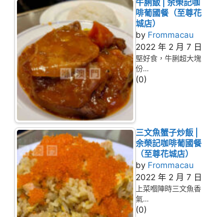
牛脷飯 | 余榮記咖
啡葡國餐（至尊花
城店）
by
Frommacau
2022 年 2 月 7 日
堅好食，牛脷超大塊
份...
(0)
三文魚蟹子炒飯 |
余榮記咖啡葡國餐
（至尊花城店）
by
Frommacau
2022 年 2 月 7 日
上菜嗰陣時三文魚香
氣...
(0)