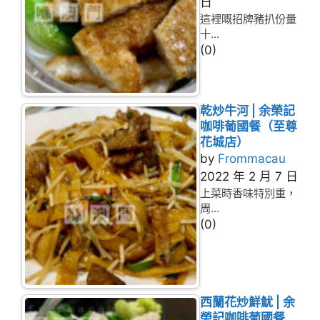
日
這裡嘅招牌豬扒份量
十...
(0)
乾炒牛河 | 余榮記
咖啡葡國餐（至尊
花城店）
by
Frommacau
2022 年 2 月 7 日
上菜時香味特別重，
周...
(0)
西蘭花炒鮮魷 | 余
榮記咖啡葡國餐