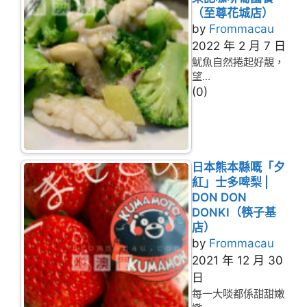
（至尊花城店）
by
Frommacau
2022 年 2 月 7 日
魷魚自然捲起好靚，
望...
(0)
日本熊本縣嘅「夕
紅」士多啤梨 |
DON DON
DONKI（筷子基
店）
by
Frommacau
2021 年 12 月 30
日
每一大啖都係甜甜嫩