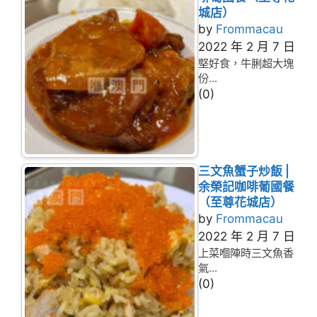
城店）
by
Frommacau
2022 年 2 月 7 日
堅好食，牛脷超大塊
份...
(0)
三文魚蟹子炒飯 |
余榮記咖啡葡國餐
（至尊花城店）
by
Frommacau
2022 年 2 月 7 日
上菜嗰陣時三文魚香
氣...
(0)