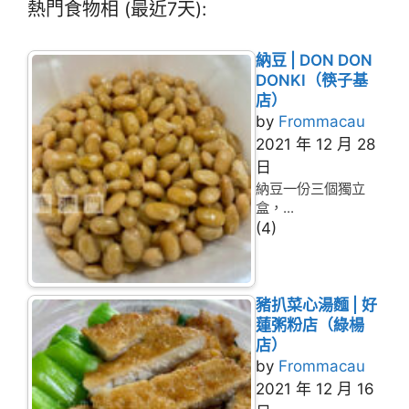
熱門食物相 (最近7天):
納豆 | DON DON
DONKI（筷子基
店）
by
Frommacau
2021 年 12 月 28
日
納豆一份三個獨立
盒，...
(4)
豬扒菜心湯麵 | 好
蓮粥粉店（綠楊
店）
by
Frommacau
2021 年 12 月 16