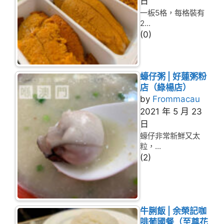
日
一板5格，每格裝有
2...
(0)
蠔仔粥 | 好蓮粥粉
店（綠楊店）
by
Frommacau
2021 年 5 月 23
日
蠔仔非常新鮮又太
粒，...
(2)
牛脷飯 | 余榮記咖
啡葡國餐（至尊花