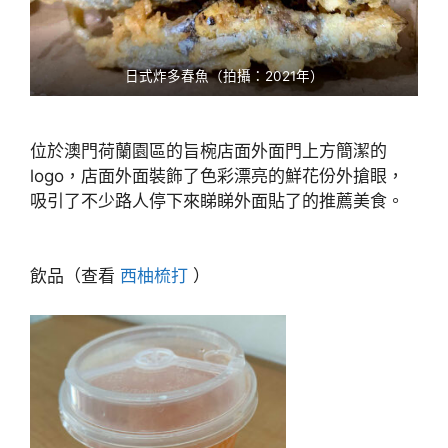
日式炸多春魚（拍攝：2021年）
位於澳門荷蘭園區的旨椀店面外面門上方簡潔的
logo，店面外面裝飾了色彩漂亮的鮮花份外搶眼，
吸引了不少路人停下來睇睇外面貼了的推薦美食。
飲品（查看
西柚梳打
）