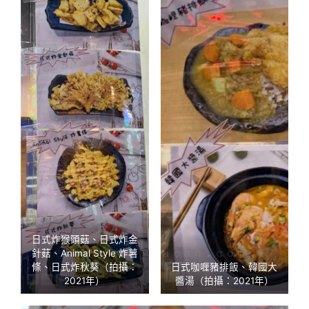
日式炸猴頭菇、日式炸金
針菇、Animal Style 炸薯
條、日式炸秋葵（拍攝：
日式咖喱豬排飯、韓國大
2021年）
醬湯（拍攝：2021年）