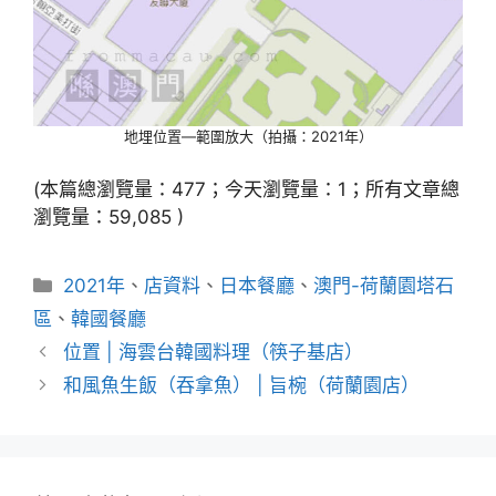
地埋位置—範圍放大（拍攝：2021年）
(本篇總瀏覽量：477；今天瀏覽量：1；所有文章總
瀏覽量：59,085 )
分
2021年
、
店資料
、
日本餐廳
、
澳門-荷蘭園塔石
類
區
、
韓國餐廳
位置 | 海雲台韓國料理（筷子基店）
和風魚生飯（吞拿魚） | 旨椀（荷蘭園店）