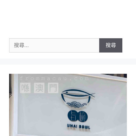
搜
尋
關
鍵
字: