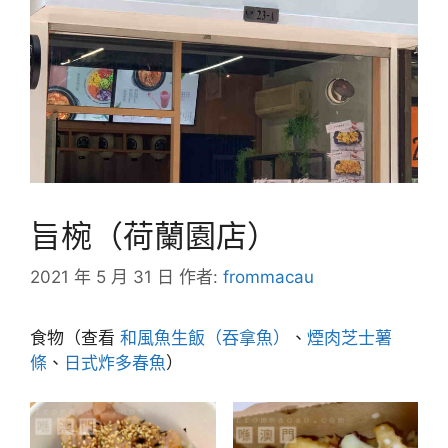
旨椀（荷蘭園店）
2021 年 5 月 31 日
作者:
frommacau
食物（查看
和風魚生飯（吞拿魚）
、
煙肉芝士薯
條
、
日式炸多春魚
）