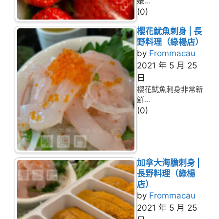
嫩...
(0)
櫻花魷魚刺身 | 長
野料理（綠楊店）
by
Frommacau
2021 年 5 月 25
日
櫻花魷魚刺身非常新
鮮...
(0)
加拿大海膽刺身 |
長野料理（綠楊
店）
by
Frommacau
2021 年 5 月 25